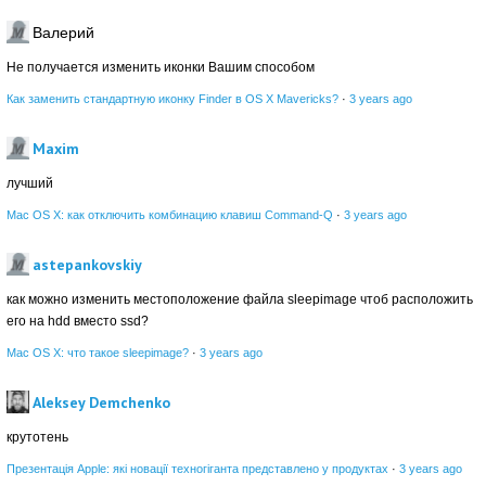
Валерий
Не получается изменить иконки Вашим способом
Как заменить стандартную иконку Finder в OS X Mavericks?
·
3 years ago
Maxim
лучший
Mac OS X: как отключить комбинацию клавиш Command-Q
·
3 years ago
astepankovskiy
как можно изменить местоположение файла sleepimage чтоб расположить
его на hdd вместо ssd?
Mac OS X: что такое sleepimage?
·
3 years ago
Aleksey Demchenko
крутотень
Презентація Apple: які новації техногіганта представлено у продуктах
·
3 years ago