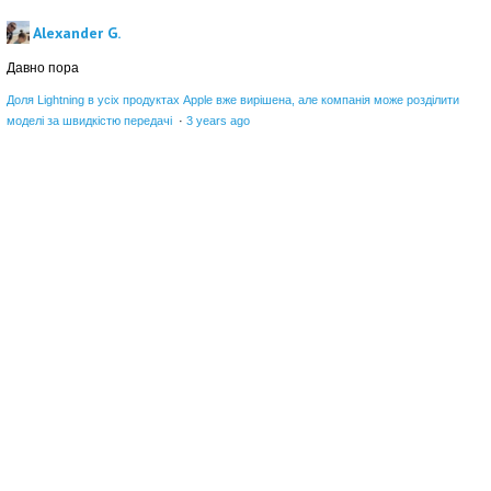
Alexander G.
Давно пора
Доля Lightning в усіх продуктах Apple вже вирішена, але компанія може розділити
моделі за швидкістю передачі
·
3 years ago