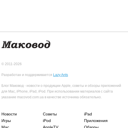
© 2011-2026
Разработан и поддерживается
Lazy Ants
Блог Маковод - новости о продукции Apple, советы и обзоры приложений
для Mac, iPhone, iPad, iPod. При использовании материалов с сайта
указание macovod.com.ua в качестве источника обязательно.
Новости
Советы
iPad
Игры
iPod
Приложения
Mac
AppleTV
Обзоры