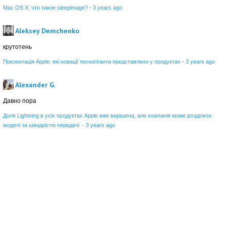
Mac OS X: что такое sleepimage?
·
3 years ago
Aleksey Demchenko
крутотень
Презентація Apple: які новації техногіганта представлено у продуктах
·
3 years ago
Alexander G.
Давно пора
Доля Lightning в усіх продуктах Apple вже вирішена, але компанія може розділити
моделі за швидкістю передачі
·
3 years ago