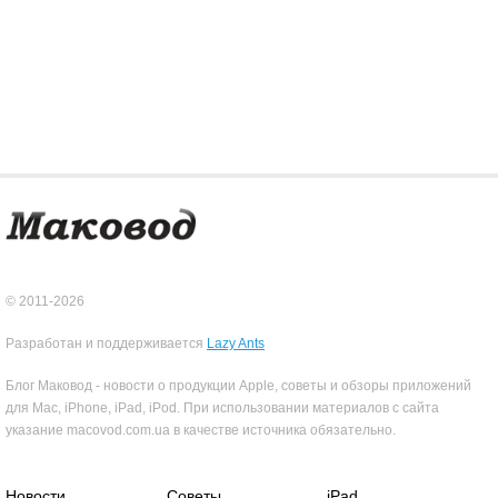
© 2011-2026
Разработан и поддерживается
Lazy Ants
Блог Маковод - новости о продукции Apple, советы и обзоры приложений
для Mac, iPhone, iPad, iPod. При использовании материалов с сайта
указание macovod.com.ua в качестве источника обязательно.
Новости
Советы
iPad