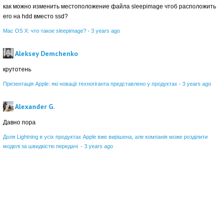
как можно изменить местоположение файла sleepimage чтоб расположить
его на hdd вместо ssd?
Mac OS X: что такое sleepimage?
·
3 years ago
Aleksey Demchenko
крутотень
Презентація Apple: які новації техногіганта представлено у продуктах
·
3 years ago
Alexander G.
Давно пора
Доля Lightning в усіх продуктах Apple вже вирішена, але компанія може розділити
моделі за швидкістю передачі
·
3 years ago