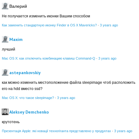
Валерий
Не получается изменить иконки Вашим способом
Как заменить стандартную иконку Finder в OS X Mavericks?
·
3 years ago
Maxim
лучший
Mac OS X: как отключить комбинацию клавиш Command-Q
·
3 years ago
astepankovskiy
как можно изменить местоположение файла sleepimage чтоб расположить
его на hdd вместо ssd?
Mac OS X: что такое sleepimage?
·
3 years ago
Aleksey Demchenko
крутотень
Презентація Apple: які новації техногіганта представлено у продуктах
·
3 years ago