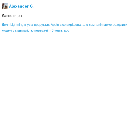
Alexander G.
Давно пора
Доля Lightning в усіх продуктах Apple вже вирішена, але компанія може розділити
моделі за швидкістю передачі
·
3 years ago