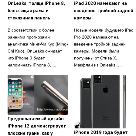
OnLeaks: толще iPhone 8,
iPad 2020 намекают на
блестящая рама и
введение тройной задней
стеклянная панель
камеры
В соответствии с более
Новые модели будущего iPad
ранними прогнозами
Pro 2020 намекают на
аналитика Минг-Чи Куо (Ming-
введение тройной задней
Chi Kuo), OnLeaks ожидает,
камеры. Модели были
что iPhone 9 будет
получены от Стива Х.
напоминать iPhone 8, …
Макфлай из Onleaks, …
Предполагаемый дизайн
iPhone 12 демонстрирует
iPhone 2019 годa будет
плоские грани, как у