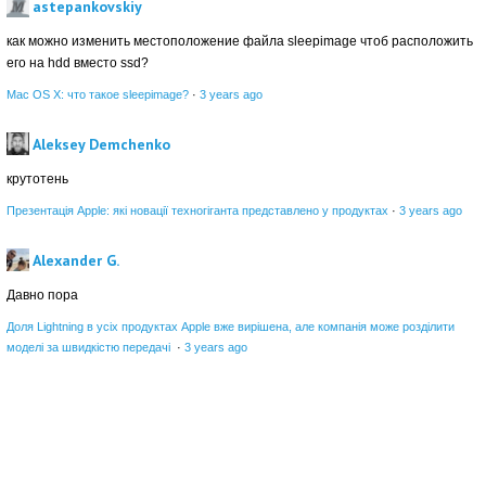
astepankovskiy
как можно изменить местоположение файла sleepimage чтоб расположить
его на hdd вместо ssd?
Mac OS X: что такое sleepimage?
·
3 years ago
Aleksey Demchenko
крутотень
Презентація Apple: які новації техногіганта представлено у продуктах
·
3 years ago
Alexander G.
Давно пора
Доля Lightning в усіх продуктах Apple вже вирішена, але компанія може розділити
моделі за швидкістю передачі
·
3 years ago