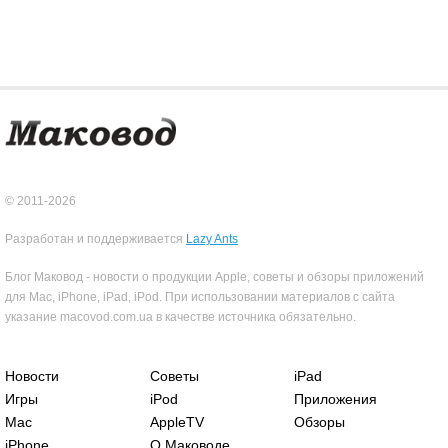
© 2011-2026
Разработан и поддерживается
Lazy Ants
Блог Маковод - новости о продукции Apple, советы и обзоры приложений
для Mac, iPhone, iPad, iPod. При использовании материалов с сайта
указание macovod.com.ua в качестве источника обязательно.
Новости
Советы
iPad
Игры
iPod
Приложения
Mac
AppleTV
Обзоры
iPhone
О Маководе