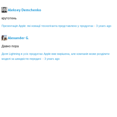
Aleksey Demchenko
крутотень
Презентація Apple: які новації техногіганта представлено у продуктах
·
3 years ago
Alexander G.
Давно пора
Доля Lightning в усіх продуктах Apple вже вирішена, але компанія може розділити
моделі за швидкістю передачі
·
3 years ago