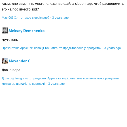
как можно изменить местоположение файла sleepimage чтоб расположить
его на hdd вместо ssd?
Mac OS X: что такое sleepimage?
·
3 years ago
Aleksey Demchenko
крутотень
Презентація Apple: які новації техногіганта представлено у продуктах
·
3 years ago
Alexander G.
Давно пора
Доля Lightning в усіх продуктах Apple вже вирішена, але компанія може розділити
моделі за швидкістю передачі
·
3 years ago