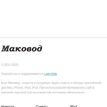
© 2011-2026
Разработан и поддерживается
Lazy Ants
Блог Маковод - новости о продукции Apple, советы и обзоры приложений
для Mac, iPhone, iPad, iPod. При использовании материалов с сайта
указание macovod.com.ua в качестве источника обязательно.
Новости
Советы
iPad