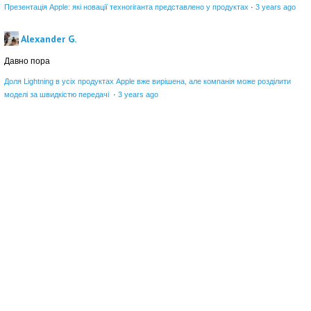
Презентація Apple: які новації техногіганта представлено у продуктах
·
3 years ago
Alexander G.
Давно пора
Доля Lightning в усіх продуктах Apple вже вирішена, але компанія може розділити
моделі за швидкістю передачі
·
3 years ago