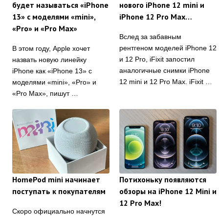
будет называться «iPhone
нового iPhone 12 mini и
13» с моделями «mini»,
iPhone 12 Pro Max…
«Pro» и «Pro Max»
Вслед за забавным
рентгеном моделей iPhone 12
В этом году, Apple хочет
и 12 Pro, iFixit запостил
назвать новую линейку
аналогичные снимки iPhone
iPhone как «iPhone 13» с
12 mini и 12 Pro Max. iFixit …
моделями «mini», «Pro» и
«Pro Max», пишут …
HomePod mini начинает
Потихоньку появляются
поступать к покупателям
обзоры на iPhone 12 Mini и
12 Pro Max!
Скоро официально начнутся