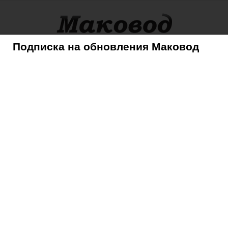
Подписка на обновления Маковод
оры
Советы
Mac
iPhone
iPad
iPod
AppleTV