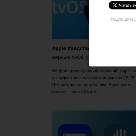
Подпишитесь 
Apple представляет восьмую бет
версию tvOS 15
На фоне последних обновлений, Apple т
выпускает восьмую бета-версию tvOS 15.
Что интересно, при релизе, Apple мало
рассказывала об этом …