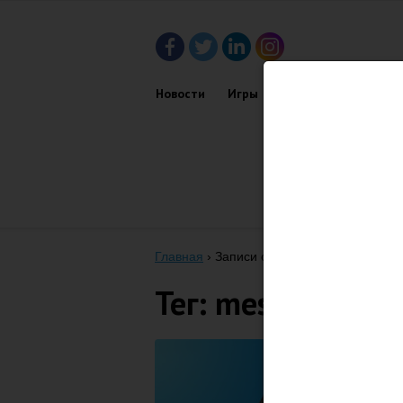
Новости
Игры
Приложения
Обз
Главная
›
Записи с тегом "Messages"
Тег: messages