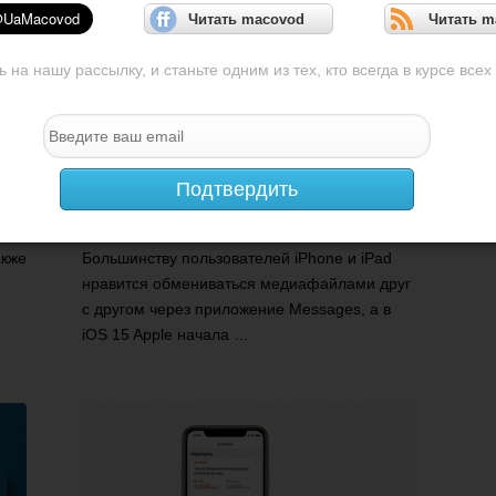
Читать macovod
Читать m
на нашу рассылку, и станьте одним из тех, кто всегда в курсе всех
а-
iOS 15: как просмотреть все
Подтвердить
фотографии из сообщений
акже
Большинству пользователей iPhone и iPad
нравится обмениваться медиафайлами друг
с другом через приложение Messages, а в
iOS 15 Apple начала …