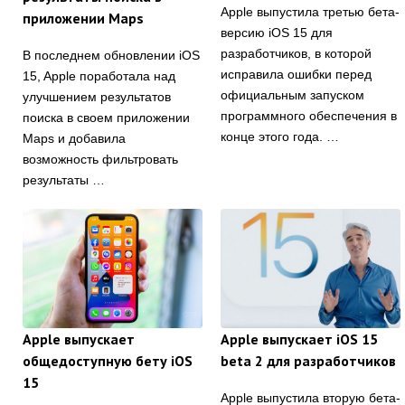
Apple выпустила третью бета-
приложении Maps
версию iOS 15 для
разработчиков, в которой
В последнем обновлении iOS
исправила ошибки перед
15, Apple поработала над
официальным запуском
улучшением результатов
программного обеспечения в
поиска в своем приложении
конце этого года. …
Maps и добавила
возможность фильтровать
результаты …
Apple выпускает
Apple выпускает iOS 15
общедоступную бету iOS
beta 2 для разработчиков
15
Apple выпустила вторую бета-