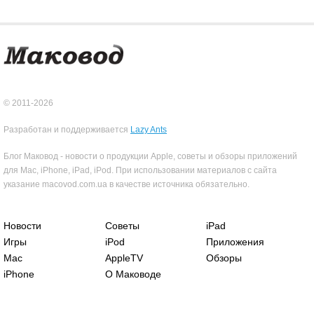
© 2011-2026
Разработан и поддерживается
Lazy Ants
Блог Маковод - новости о продукции Apple, советы и обзоры приложений
для Mac, iPhone, iPad, iPod. При использовании материалов с сайта
указание macovod.com.ua в качестве источника обязательно.
Новости
Советы
iPad
Игры
iPod
Приложения
Mac
AppleTV
Обзоры
iPhone
О Маководе