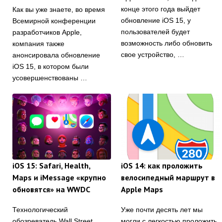
конце этого года выйдет
Как вы уже знаете, во время
обновление iOS 15, у
Всемирной конференции
пользователей будет
разработчиков Apple,
возможность либо обновить
компания также
свое устройство, …
анонсировала обновление
iOS 15, в котором были
усовершенствованы …
iOS 15: Safari, Health,
iOS 14: как проложить
Maps и iMessage «крупно
велосипедный маршрут в
обновятся» на WWDC
Apple Maps
Технологический
Уже почти десять лет мы
обозреватель Wall Street
могли с легкостью проложить