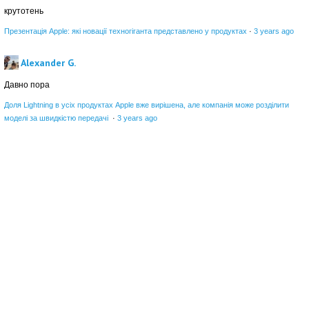
крутотень
Презентація Apple: які новації техногіганта представлено у продуктах
·
3 years ago
Alexander G.
Давно пора
Доля Lightning в усіх продуктах Apple вже вирішена, але компанія може розділити
моделі за швидкістю передачі
·
3 years ago