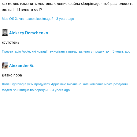
как можно изменить местоположение файла sleepimage чтоб расположить
его на hdd вместо ssd?
Mac OS X: что такое sleepimage?
·
3 years ago
Aleksey Demchenko
крутотень
Презентація Apple: які новації техногіганта представлено у продуктах
·
3 years ago
Alexander G.
Давно пора
Доля Lightning в усіх продуктах Apple вже вирішена, але компанія може розділити
моделі за швидкістю передачі
·
3 years ago