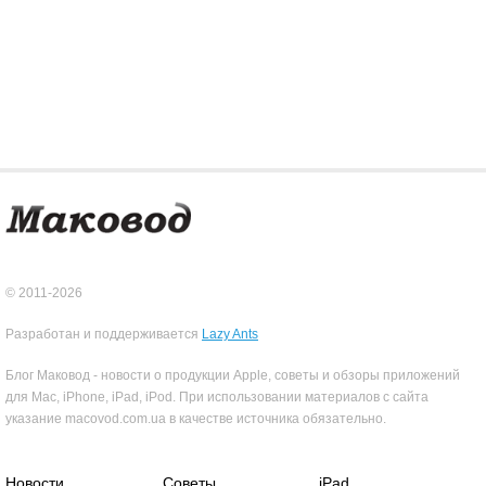
© 2011-2026
Разработан и поддерживается
Lazy Ants
Блог Маковод - новости о продукции Apple, советы и обзоры приложений
для Mac, iPhone, iPad, iPod. При использовании материалов с сайта
указание macovod.com.ua в качестве источника обязательно.
Новости
Советы
iPad