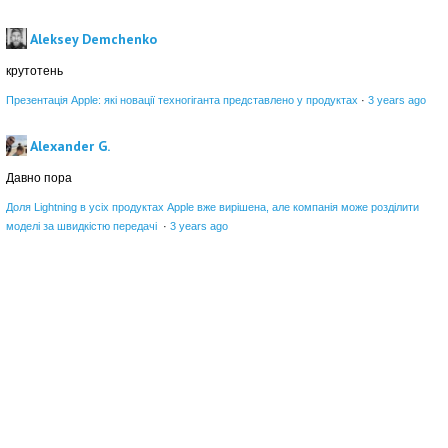
Aleksey Demchenko
крутотень
Презентація Apple: які новації техногіганта представлено у продуктах
·
3 years ago
Alexander G.
Давно пора
Доля Lightning в усіх продуктах Apple вже вирішена, але компанія може розділити
моделі за швидкістю передачі
·
3 years ago