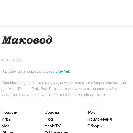
© 2011-2026
Разработан и поддерживается
Lazy Ants
Блог Маковод - новости о продукции Apple, советы и обзоры приложений
для Mac, iPhone, iPad, iPod. При использовании материалов с сайта
указание macovod.com.ua в качестве источника обязательно.
Новости
Советы
iPad
Игры
iPod
Приложения
Mac
AppleTV
Обзоры
iPhone
О Маководе