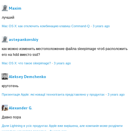
Maxim
лучший
Mac OS X: как отключить комбинацию клавиш Command-Q
·
3 years ago
astepankovskiy
как можно изменить местоположение файла sleepimage чтоб расположить
его на hdd вместо ssd?
Mac OS X: что такое sleepimage?
·
3 years ago
Aleksey Demchenko
крутотень
Презентація Apple: які новації техногіганта представлено у продуктах
·
3 years ago
Alexander G.
Давно пора
Доля Lightning в усіх продуктах Apple вже вирішена, але компанія може розділити