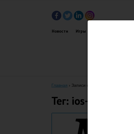
Новости
Игры
Приложения
Обз
Главная
›
Записи с тегом "iOS 3.2"
Тег: ios-3-2