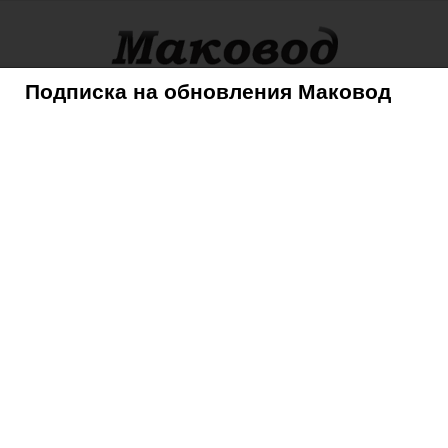
Подписка на обновления Маковод
оры
Советы
Mac
iPhone
iPad
iPod
AppleTV