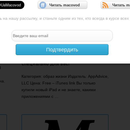
Читать macovod
Читать m
на нашу рассылку, и станьте одним из тех, кто всегда в курсе всех
t –
[App Store] AppStart для iPad
Подтвердить
найдет лучшие приложения
специально для вас!
d
Категория: образ жизни Издатель: AppAdvice,
на.
LLC Цена: Free – iTunes link Вы только
купили новый iPad и не знаете, какими
приложениями с …