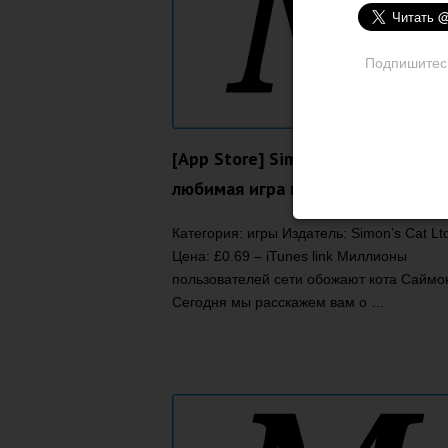
Подпишитесь 
[App Store] Simon’s Cat in Cat Cha
любимая игра всех котоводов!
Категория: игры Издатель: Simon’s Cat Lt
Цена: £0.69 – iTunes link Миллионы
пользователей сети обожают кота Саймо
Сегодня мы расскажем вам о …