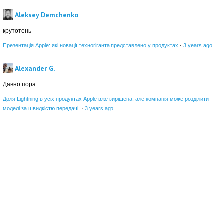
Aleksey Demchenko
крутотень
Презентація Apple: які новації техногіганта представлено у продуктах
·
3 years ago
Alexander G.
Давно пора
Доля Lightning в усіх продуктах Apple вже вирішена, але компанія може розділити
моделі за швидкістю передачі
·
3 years ago