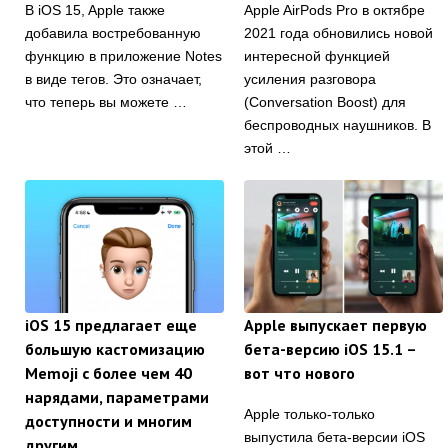
В iOS 15, Apple также
Apple AirPods Pro в октябре
добавила востребованную
2021 года обновились новой
функцию в приложение Notes
интересной функцией
в виде тегов. Это означает,
усиления разговора
что теперь вы можете …
(Conversation Boost) для
беспроводных наушников. В
этой …
iOS 15 предлагает еще
Apple выпускает первую
большую кастомизацию
бета-версию iOS 15.1 –
Memoji с более чем 40
вот что нового
нарядами, параметрами
Apple только-только
доступности и многим
выпустила бета-версии iOS
другим