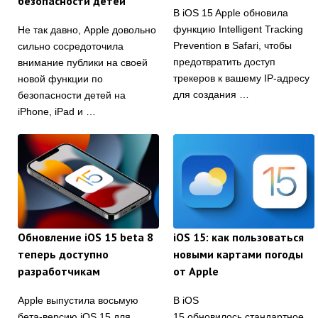
безопасности детей
В iOS 15 Apple обновила
функцию Intelligent Tracking
Не так давно, Apple довольно
Prevention в Safari, чтобы
сильно сосредоточила
предотвратить доступ
внимание публики на своей
трекеров к вашему IP-адресу
новой функции по
для создания …
безопасности детей на
iPhone, iPad и …
Обновление iOS 15 beta 8
iOS 15: как пользоваться
теперь доступно
новыми картами погоды
разработчикам
от Apple
Apple выпустила восьмую
В iOS
бета-версию iOS 15 для
15 обновилось стандартное