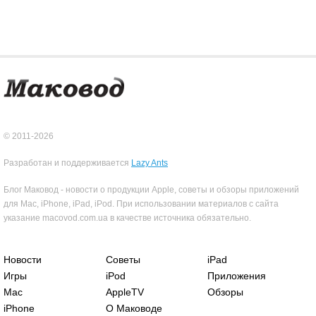
© 2011-2026
Разработан и поддерживается
Lazy Ants
Блог Маковод - новости о продукции Apple, советы и обзоры приложений
для Mac, iPhone, iPad, iPod. При использовании материалов с сайта
указание macovod.com.ua в качестве источника обязательно.
Новости
Советы
iPad
Игры
iPod
Приложения
Mac
AppleTV
Обзоры
iPhone
О Маководе