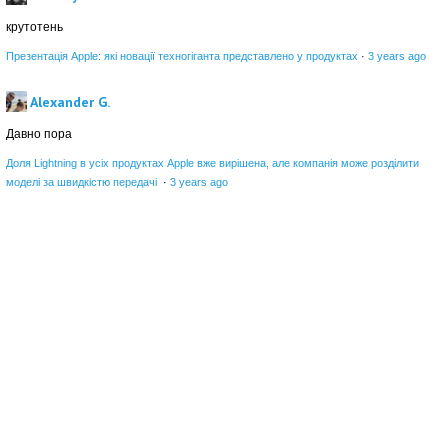
крутотень
Презентація Apple: які новації техногіганта представлено у продуктах
·
3 years ago
Alexander G.
Давно пора
Доля Lightning в усіх продуктах Apple вже вирішена, але компанія може розділити
моделі за швидкістю передачі
·
3 years ago