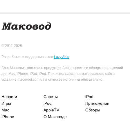
© 2011-2026
Разработан и поддерживается
Lazy Ants
Блог Маковод - новости о продукции Apple, советы и обзоры приложений
для Mac, iPhone, iPad, iPod. При использовании материалов с сайта
указание macovod.com.ua в качестве источника обязательно.
Новости
Советы
iPad
Игры
iPod
Приложения
Mac
AppleTV
Обзоры
iPhone
О Маководе