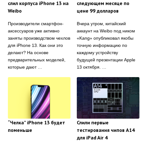
слил корпуса iPhone 13 на
следующем месяце по
Weibo
цене 99 долларов
Производители смартфон-
Вчера утром, китайский
аксессуаров уже активно
аккаунт на Weibo под ником
заняты производством чехлов
«Kang» опубликовал якобы
для iPhone 13. Как они это
точную информацию по
делают? На основе
каждому устройству
предварительных моделей,
будущей презентации Apple
которые дают …
13 октября. …
“Челка” iPhone 13 будет
Слили первые
поменьше
тестирования чипов A14
для iPad Air 4