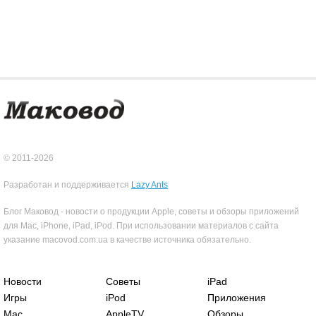
© 2011-2026
Разработан и поддерживается
Lazy Ants
Блог Маковод - новости о продукции Apple, советы и обзоры приложений
для Mac, iPhone, iPad, iPod. При использовании материалов с сайта
указание macovod.com.ua в качестве источника обязательно.
Новости
Советы
iPad
Игры
iPod
Приложения
Mac
AppleTV
Обзоры