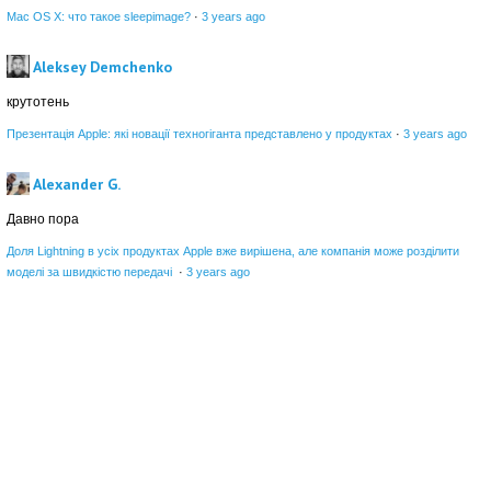
Mac OS X: что такое sleepimage?
·
3 years ago
Aleksey Demchenko
крутотень
Презентація Apple: які новації техногіганта представлено у продуктах
·
3 years ago
Alexander G.
Давно пора
Доля Lightning в усіх продуктах Apple вже вирішена, але компанія може розділити
моделі за швидкістю передачі
·
3 years ago