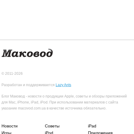
© 2011-2026
Разработан и поддерживается
Lazy Ants
Блог Маковод - новости о продукции Apple, советы и обзоры приложений
для Mac, iPhone, iPad, iPod. При использовании материалов с сайта
указание macovod.com.ua в качестве источника обязательно.
Новости
Советы
iPad
Игры
iPod
Приложения