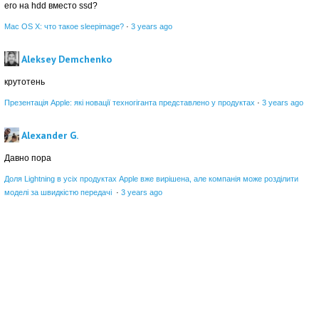
его на hdd вместо ssd?
Mac OS X: что такое sleepimage?
·
3 years ago
Aleksey Demchenko
крутотень
Презентація Apple: які новації техногіганта представлено у продуктах
·
3 years ago
Alexander G.
Давно пора
Доля Lightning в усіх продуктах Apple вже вирішена, але компанія може розділити
моделі за швидкістю передачі
·
3 years ago