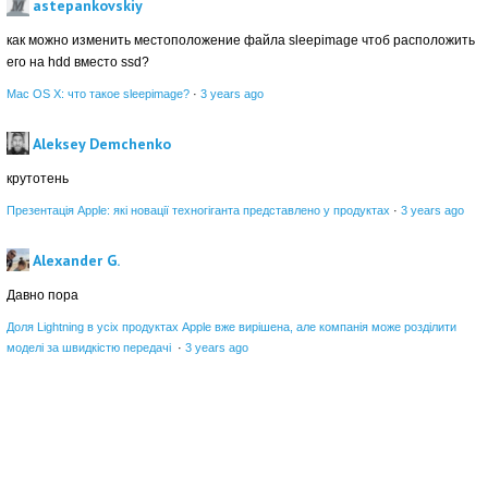
astepankovskiy
как можно изменить местоположение файла sleepimage чтоб расположить
его на hdd вместо ssd?
Mac OS X: что такое sleepimage?
·
3 years ago
Aleksey Demchenko
крутотень
Презентація Apple: які новації техногіганта представлено у продуктах
·
3 years ago
Alexander G.
Давно пора
Доля Lightning в усіх продуктах Apple вже вирішена, але компанія може розділити
моделі за швидкістю передачі
·
3 years ago