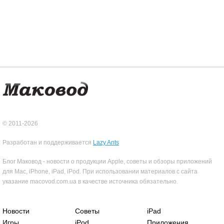
© 2011-2026
Разработан и поддерживается
Lazy Ants
Блог Маковод - новости о продукции Apple, советы и обзоры приложений
для Mac, iPhone, iPad, iPod. При использовании материалов с сайта
указание macovod.com.ua в качестве источника обязательно.
Новости
Советы
iPad
Игры
iPod
Приложения