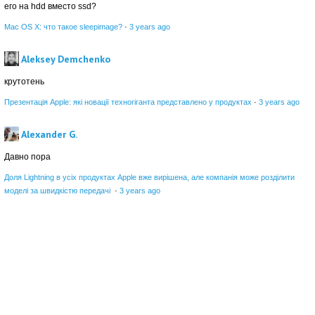
его на hdd вместо ssd?
Mac OS X: что такое sleepimage?
·
3 years ago
Aleksey Demchenko
крутотень
Презентація Apple: які новації техногіганта представлено у продуктах
·
3 years ago
Alexander G.
Давно пора
Доля Lightning в усіх продуктах Apple вже вирішена, але компанія може розділити
моделі за швидкістю передачі
·
3 years ago