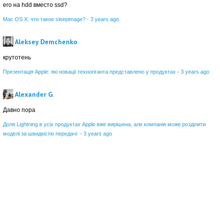
его на hdd вместо ssd?
Mac OS X: что такое sleepimage?
·
3 years ago
Aleksey Demchenko
крутотень
Презентація Apple: які новації техногіганта представлено у продуктах
·
3 years ago
Alexander G.
Давно пора
Доля Lightning в усіх продуктах Apple вже вирішена, але компанія може розділити
моделі за швидкістю передачі
·
3 years ago