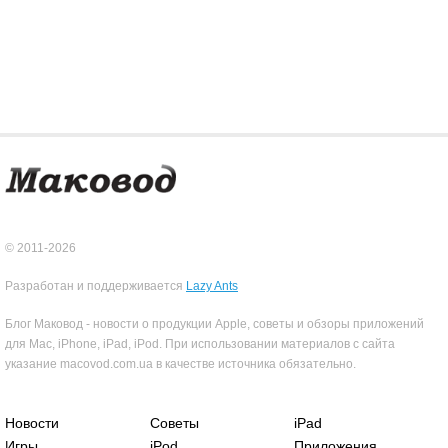
© 2011-2026
Разработан и поддерживается
Lazy Ants
Блог Маковод - новости о продукции Apple, советы и обзоры приложений
для Mac, iPhone, iPad, iPod. При использовании материалов с сайта
указание macovod.com.ua в качестве источника обязательно.
Новости
Советы
iPad
Игры
iPod
Приложения