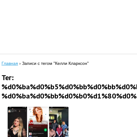
Главная
›
Записи с тегом "Келли Кларксон"
Тег:
%d0%ba%d0%b5%d0%bb%d0%bb%d0%
%d0%ba%d0%bb%d0%b0%d1%80%d0%