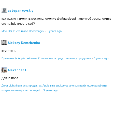
astepankovskiy
как можно изменить местоположение файла sleepimage чтоб расположить
его на hdd вместо ssd?
Mac OS X: что такое sleepimage?
·
3 years ago
Aleksey Demchenko
крутотень
Презентація Apple: які новації техногіганта представлено у продуктах
·
3 years ago
Alexander G.
Давно пора
Доля Lightning в усіх продуктах Apple вже вирішена, але компанія може розділити
моделі за швидкістю передачі
·
3 years ago