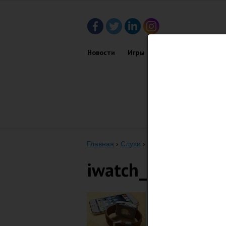
Новости
Игры
Приложения
Обз
Главная
›
Слухи
›
iWatch
›
Swatch не разр
iwatch_8