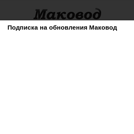
Подписка на обновления Маковод
оры
Советы
Mac
iPhone
iPad
iPod
AppleTV
абатывает iWatch для Apple
›
iwatch_8