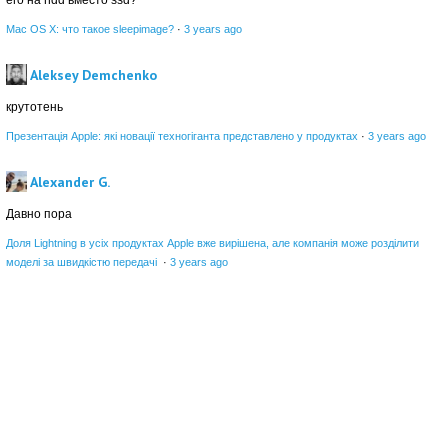
Mac OS X: что такое sleepimage?
·
3 years ago
Aleksey Demchenko
крутотень
Презентація Apple: які новації техногіганта представлено у продуктах
·
3 years ago
Alexander G.
Давно пора
Доля Lightning в усіх продуктах Apple вже вирішена, але компанія може розділити
моделі за швидкістю передачі
·
3 years ago