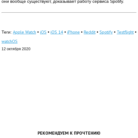
они вообще существуют, доказывает работу сервиса Spotify.
Apple Watch
iOS
iOS 14
iPhone
Reddit
Spotify
Testflight
Теги:
•
•
•
•
•
•
•
watchOS
12 октября 2020
РЕКОМЕНДУЕМ К ПРОЧТЕНИЮ