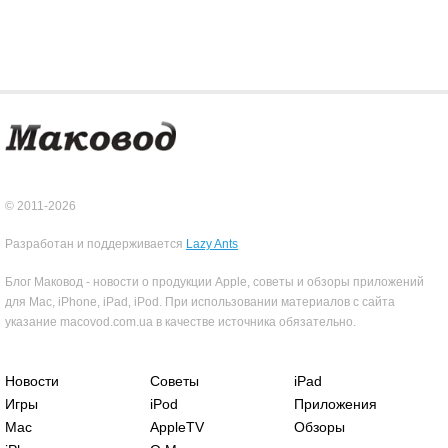
© 2011-2026
Разработан и поддерживается
Lazy Ants
Блог Маковод - новости о продукции Apple, советы и обзоры приложений
для Mac, iPhone, iPad, iPod. При использовании материалов с сайта
указание macovod.com.ua в качестве источника обязательно.
Новости
Советы
iPad
Игры
iPod
Приложения
Mac
AppleTV
Обзоры