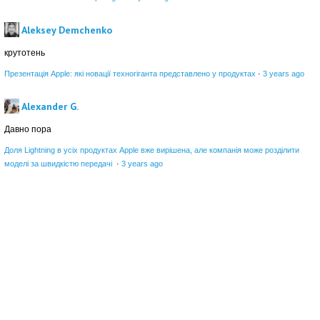
Aleksey Demchenko
крутотень
Презентація Apple: які новації техногіганта представлено у продуктах
·
3 years ago
Alexander G.
Давно пора
Доля Lightning в усіх продуктах Apple вже вирішена, але компанія може розділити
моделі за швидкістю передачі
·
3 years ago