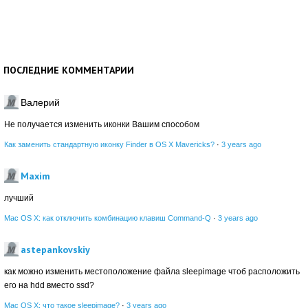
ПОСЛЕДНИЕ КОММЕНТАРИИ
Валерий
Не получается изменить иконки Вашим способом
Как заменить стандартную иконку Finder в OS X Mavericks?
·
3 years ago
Maxim
лучший
Mac OS X: как отключить комбинацию клавиш Command-Q
·
3 years ago
astepankovskiy
как можно изменить местоположение файла sleepimage чтоб расположить
его на hdd вместо ssd?
Mac OS X: что такое sleepimage?
·
3 years ago