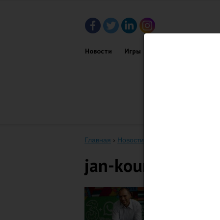
Новости
Игры
Приложения
Обз
Главная
›
Новости
›
Создатель WhatsApp 
jan-koum