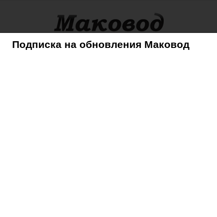
Подписка на обновления Маковод
оры
Советы
Mac
iPhone
iPad
iPod
AppleTV
обвинил Павла Дурова в плагиате
›
jan-koum