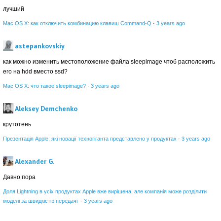
лучший
Mac OS X: как отключить комбинацию клавиш Command-Q
·
3 years ago
astepankovskiy
как можно изменить местоположение файла sleepimage чтоб расположить
его на hdd вместо ssd?
Mac OS X: что такое sleepimage?
·
3 years ago
Aleksey Demchenko
крутотень
Презентація Apple: які новації техногіганта представлено у продуктах
·
3 years ago
Alexander G.
Давно пора
Доля Lightning в усіх продуктах Apple вже вирішена, але компанія може розділити
моделі за швидкістю передачі
·
3 years ago