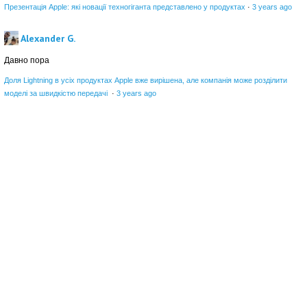
Презентація Apple: які новації техногіганта представлено у продуктах
·
3 years ago
Alexander G.
Давно пора
Доля Lightning в усіх продуктах Apple вже вирішена, але компанія може розділити
моделі за швидкістю передачі
·
3 years ago