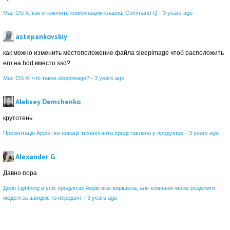
Mac OS X: как отключить комбинацию клавиш Command-Q
·
3 years ago
astepankovskiy
как можно изменить местоположение файла sleepimage чтоб расположить
его на hdd вместо ssd?
Mac OS X: что такое sleepimage?
·
3 years ago
Aleksey Demchenko
крутотень
Презентація Apple: які новації техногіганта представлено у продуктах
·
3 years ago
Alexander G.
Давно пора
Доля Lightning в усіх продуктах Apple вже вирішена, але компанія може розділити
моделі за швидкістю передачі
·
3 years ago