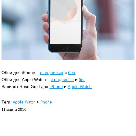
Обои для iPhone –
с надписью
и
без
;
Обои для Apple Watch –
с надписью
и
без
;
Вариант Rose Gold для
iPhone
и
Apple Watch
.
Apple Watch
iPhone
Теги:
•
11 марта 2016