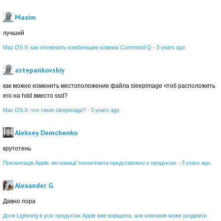
Maxim
лучший
Mac OS X: как отключить комбинацию клавиш Command-Q
·
3 years ago
astepankovskiy
как можно изменить местоположение файла sleepimage чтоб расположить
его на hdd вместо ssd?
Mac OS X: что такое sleepimage?
·
3 years ago
Aleksey Demchenko
крутотень
Презентація Apple: які новації техногіганта представлено у продуктах
·
3 years ago
Alexander G.
Давно пора
Доля Lightning в усіх продуктах Apple вже вирішена, але компанія може розділити