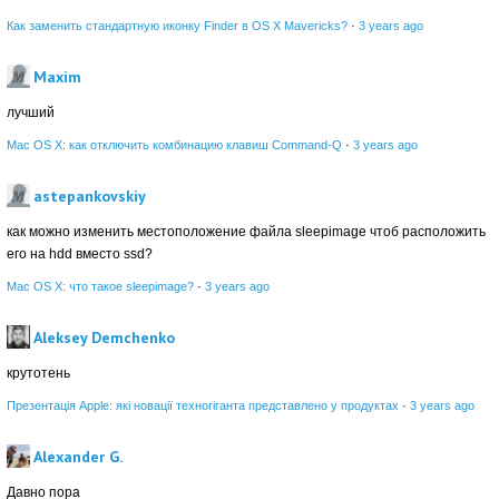
Как заменить стандартную иконку Finder в OS X Mavericks?
·
3 years ago
Maxim
лучший
Mac OS X: как отключить комбинацию клавиш Command-Q
·
3 years ago
astepankovskiy
как можно изменить местоположение файла sleepimage чтоб расположить
его на hdd вместо ssd?
Mac OS X: что такое sleepimage?
·
3 years ago
Aleksey Demchenko
крутотень
Презентація Apple: які новації техногіганта представлено у продуктах
·
3 years ago
Alexander G.
Давно пора