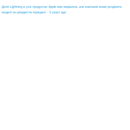
Доля Lightning в усіх продуктах Apple вже вирішена, але компанія може розділити
моделі за швидкістю передачі
·
3 years ago