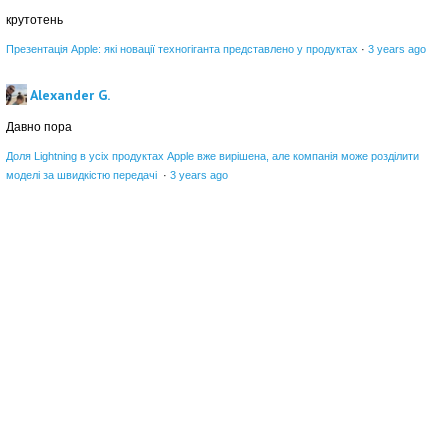
крутотень
Презентація Apple: які новації техногіганта представлено у продуктах
·
3 years ago
Alexander G.
Давно пора
Доля Lightning в усіх продуктах Apple вже вирішена, але компанія може розділити
моделі за швидкістю передачі
·
3 years ago