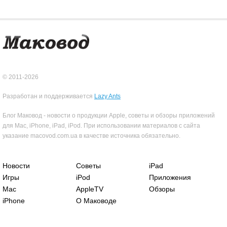
© 2011-2026
Разработан и поддерживается
Lazy Ants
Блог Маковод - новости о продукции Apple, советы и обзоры приложений
для Mac, iPhone, iPad, iPod. При использовании материалов с сайта
указание macovod.com.ua в качестве источника обязательно.
Новости
Советы
iPad
Игры
iPod
Приложения
Mac
AppleTV
Обзоры
iPhone
О Маководе