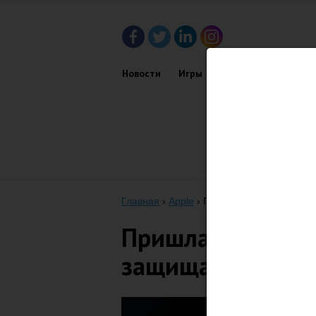
Новости
Игры
Приложения
Обз
Главная
›
Apple
›
Пришла налоговая: Тим
Пришла налогова
защищать Apple 