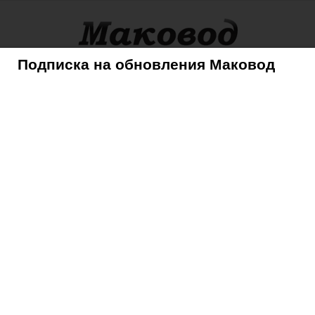
Подписка на обновления Маковод
оры
Советы
Mac
iPhone
iPad
iPod
AppleTV
у Куку придется защищать Apple из-за оффшоров
я: Тиму Куку придется
из-за оффшоров