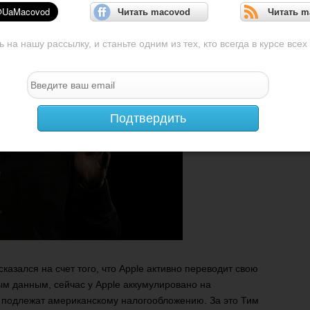
Читать macovod
Читать m
на нашу рассылку, и станьте одним из тех, кто всегда в курсе всех
Подтвердить
азался на счет того, что Apple активно переводит свою
м данным, сейчас у Apple аккумулировано на
е подлежат американскому налогообложению. За это Тим