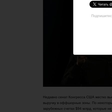
Подпишитесь 
Недавно сенат Конгресса США жестко выск
выручку в оффшорные зоны. По некоторы
зарубежных счетах $94 млрд, которые н