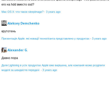
его на hdd вместо ssd?
Mac OS X: что такое sleepimage?
·
3 years ago
Aleksey Demchenko
крутотень
Презентація Apple: які новації техногіганта представлено у продуктах
·
3 years ago
Alexander G.
Давно пора
Доля Lightning в усіх продуктах Apple вже вирішена, але компанія може розділити
моделі за швидкістю передачі
·
3 years ago