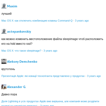
Maxim
лучший
Mac OS X: как отключить комбинацию клавиш Command-Q
·
3 years ago
astepankovskiy
как можно изменить местоположение файла sleepimage чтоб расположить
его на hdd вместо ssd?
Mac OS X: что такое sleepimage?
·
3 years ago
Aleksey Demchenko
крутотень
Презентація Apple: які новації техногіганта представлено у продуктах
·
3 years ago
Alexander G.
Давно пора
Доля Lightning в усіх продуктах Apple вже вирішена, але компанія може розділити
моделі за швидкістю передачі
·
3 years ago