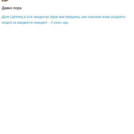
Давно пора
Доля Lightning в усіх продуктах Apple вже вирішена, але компанія може розділити
моделі за швидкістю передачі
·
3 years ago