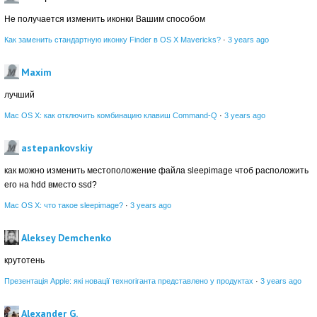
Не получается изменить иконки Вашим способом
Как заменить стандартную иконку Finder в OS X Mavericks?
·
3 years ago
Maxim
лучший
Mac OS X: как отключить комбинацию клавиш Command-Q
·
3 years ago
astepankovskiy
как можно изменить местоположение файла sleepimage чтоб расположить
его на hdd вместо ssd?
Mac OS X: что такое sleepimage?
·
3 years ago
Aleksey Demchenko
крутотень
Презентація Apple: які новації техногіганта представлено у продуктах
·
3 years ago
Alexander G.