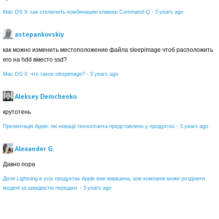
Mac OS X: как отключить комбинацию клавиш Command-Q
·
3 years ago
astepankovskiy
как можно изменить местоположение файла sleepimage чтоб расположить
его на hdd вместо ssd?
Mac OS X: что такое sleepimage?
·
3 years ago
Aleksey Demchenko
крутотень
Презентація Apple: які новації техногіганта представлено у продуктах
·
3 years ago
Alexander G.
Давно пора
Доля Lightning в усіх продуктах Apple вже вирішена, але компанія може розділити
моделі за швидкістю передачі
·
3 years ago