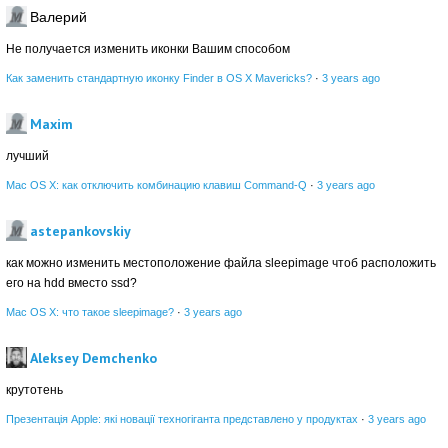
Валерий
Не получается изменить иконки Вашим способом
Как заменить стандартную иконку Finder в OS X Mavericks?
·
3 years ago
Maxim
лучший
Mac OS X: как отключить комбинацию клавиш Command-Q
·
3 years ago
astepankovskiy
как можно изменить местоположение файла sleepimage чтоб расположить
его на hdd вместо ssd?
Mac OS X: что такое sleepimage?
·
3 years ago
Aleksey Demchenko
крутотень
Презентація Apple: які новації техногіганта представлено у продуктах
·
3 years ago