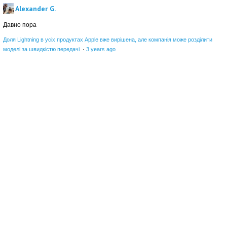
Alexander G.
Давно пора
Доля Lightning в усіх продуктах Apple вже вирішена, але компанія може розділити
моделі за швидкістю передачі
·
3 years ago