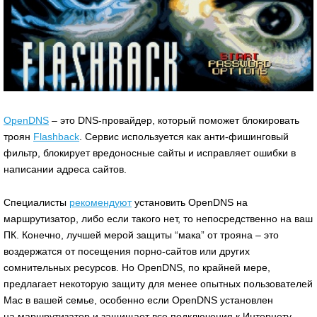
OpenDNS
– это DNS-провайдер, который поможет блокировать
троян
Flashback
. Сервис используется как анти-фишинговый
фильтр, блокирует вредоносные сайты и исправляет ошибки в
написании адреса сайтов.
Специалисты
рекомендуют
установить OpenDNS на
маршрутизатор, либо если такого нет, то непосредственно на ваш
ПК. Конечно, лучшей мерой защиты “мака” от трояна – это
воздержатся от посещения порно-сайтов или других
сомнительных ресурсов. Но OpenDNS, по крайней мере,
предлагает некоторую защиту для менее опытных пользователей
Mac в вашей семье, особенно если OpenDNS установлен
на маршрутизатор и защищает все подключения к Интернету.