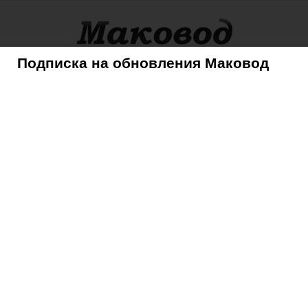
Подписка на обновления Маковод
оры
Советы
Mac
iPhone
iPad
iPod
AppleTV
ый iPhone 6…»
 новый iPhone 6…»