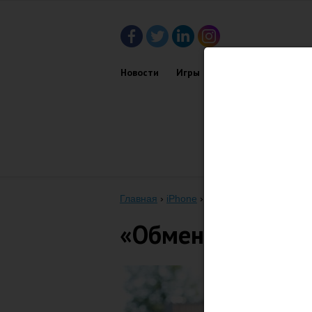
Новости
Игры
Приложения
Обз
Главная
›
iPhone
›
«Обменяю дом на нов
«Обменяю дом на