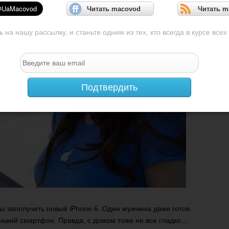
Читать macovod
Читать m
на нашу рассылку, и станьте одним из тех, кто всегда в курсе всех
Подтвердить
бы заполучить новый iPhone 6. Один мужчина даже готов
нький смартфон. Правда, с домом тоже не все гладко…