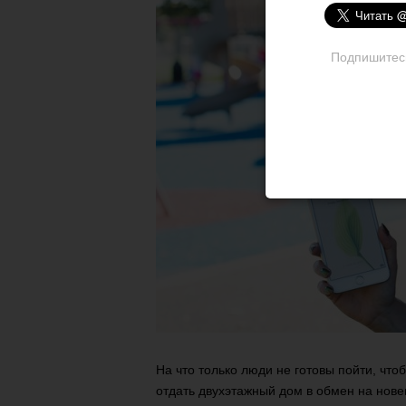
Подпишитесь 
На что только люди не готовы пойти, что
отдать двухэтажный дом в обмен на нове