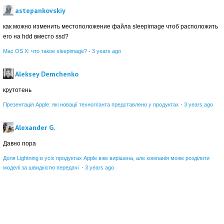
astepankovskiy
как можно изменить местоположение файла sleepimage чтоб расположить
его на hdd вместо ssd?
Mac OS X: что такое sleepimage?
·
3 years ago
Aleksey Demchenko
крутотень
Презентація Apple: які новації техногіганта представлено у продуктах
·
3 years ago
Alexander G.
Давно пора
Доля Lightning в усіх продуктах Apple вже вирішена, але компанія може розділити
моделі за швидкістю передачі
·
3 years ago