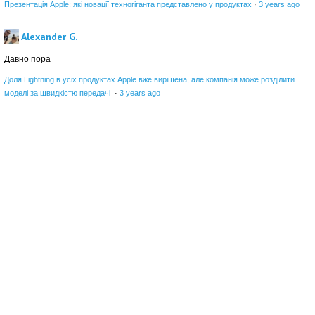
Презентація Apple: які новації техногіганта представлено у продуктах
·
3 years ago
Alexander G.
Давно пора
Доля Lightning в усіх продуктах Apple вже вирішена, але компанія може розділити
моделі за швидкістю передачі
·
3 years ago