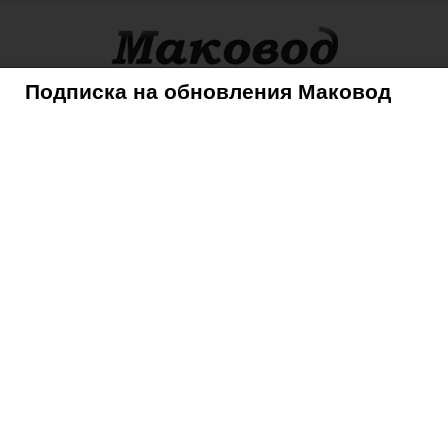
Подписка на обновления Маковод
оры
Советы
Mac
iPhone
iPad
iPod
AppleTV
ьше, изогнутее
›
15481458782_e15b02159a_b-640×480
5b02159a_b-640×480