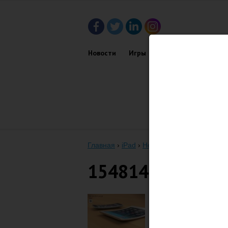
Новости
Игры
Приложения
Обз
Главная
›
iPad
›
Новый iPad — легче, тон
15481458782_e1