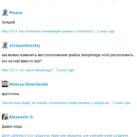
Maxim
лучший
Mac OS X: как отключить комбинацию клавиш Command-Q
·
3 years ago
astepankovskiy
как можно изменить местоположение файла sleepimage чтоб расположить
его на hdd вместо ssd?
Mac OS X: что такое sleepimage?
·
3 years ago
Aleksey Demchenko
крутотень
Презентація Apple: які новації техногіганта представлено у продуктах
·
3 years ago
Alexander G.
Давно пора
Доля Lightning в усіх продуктах Apple вже вирішена, але компанія може розділити