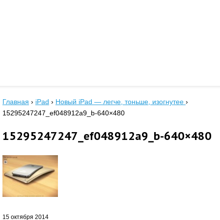
Главная
›
iPad
›
Новый iPad — легче, тоньше, изогнутее
›
15295247247_ef048912a9_b-640×480
15295247247_ef048912a9_b-640×480
15 октября 2014