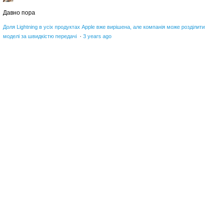
Давно пора
Доля Lightning в усіх продуктах Apple вже вирішена, але компанія може розділити
моделі за швидкістю передачі
·
3 years ago