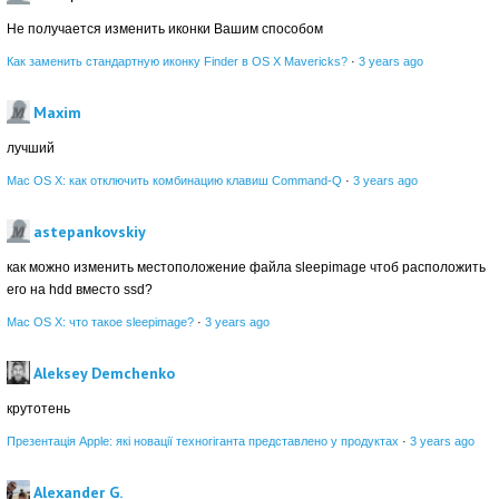
Не получается изменить иконки Вашим способом
Как заменить стандартную иконку Finder в OS X Mavericks?
·
3 years ago
Maxim
лучший
Mac OS X: как отключить комбинацию клавиш Command-Q
·
3 years ago
astepankovskiy
как можно изменить местоположение файла sleepimage чтоб расположить
его на hdd вместо ssd?
Mac OS X: что такое sleepimage?
·
3 years ago
Aleksey Demchenko
крутотень
Презентація Apple: які новації техногіганта представлено у продуктах
·
3 years ago
Alexander G.