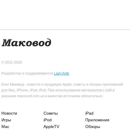
© 2011-2026
Разработан и поддерживается
Lazy Ants
Блог Маковод - новости о продукции Apple, советы и обзоры приложений
для Mac, iPhone, iPad, iPod. При использовании материалов с сайта
указание macovod.com.ua в качестве источника обязательно.
Новости
Советы
iPad
Игры
iPod
Приложения
Mac
AppleTV
Обзоры