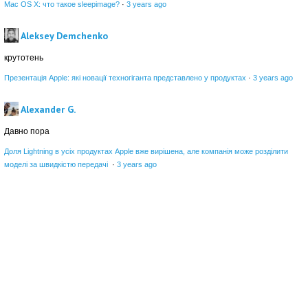
Mac OS X: что такое sleepimage?
·
3 years ago
Aleksey Demchenko
крутотень
Презентація Apple: які новації техногіганта представлено у продуктах
·
3 years ago
Alexander G.
Давно пора
Доля Lightning в усіх продуктах Apple вже вирішена, але компанія може розділити
моделі за швидкістю передачі
·
3 years ago