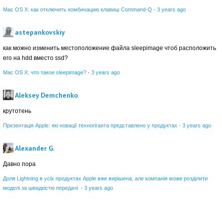
Mac OS X: как отключить комбинацию клавиш Command-Q
·
3 years ago
astepankovskiy
как можно изменить местоположение файла sleepimage чтоб расположить
его на hdd вместо ssd?
Mac OS X: что такое sleepimage?
·
3 years ago
Aleksey Demchenko
крутотень
Презентація Apple: які новації техногіганта представлено у продуктах
·
3 years ago
Alexander G.
Давно пора
Доля Lightning в усіх продуктах Apple вже вирішена, але компанія може розділити
моделі за швидкістю передачі
·
3 years ago