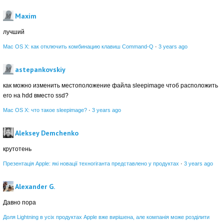
Maxim
лучший
Mac OS X: как отключить комбинацию клавиш Command-Q
·
3 years ago
astepankovskiy
как можно изменить местоположение файла sleepimage чтоб расположить
его на hdd вместо ssd?
Mac OS X: что такое sleepimage?
·
3 years ago
Aleksey Demchenko
крутотень
Презентація Apple: які новації техногіганта представлено у продуктах
·
3 years ago
Alexander G.
Давно пора
Доля Lightning в усіх продуктах Apple вже вирішена, але компанія може розділити