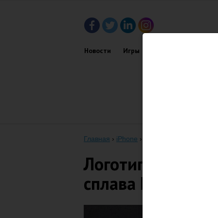
Новости
Игры
Приложения
Обз
Главная
›
iPhone
›
Логотип iPhone 6 будет
Логотип iPhone 6
сплава Liquidmet