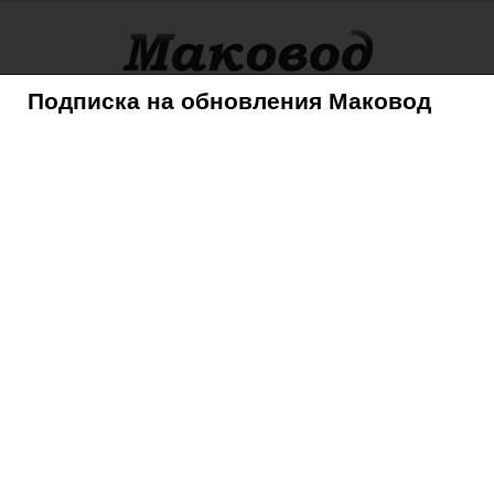
Подписка на обновления Маковод
оры
Советы
Mac
iPhone
iPad
iPod
AppleTV
 изготовлен из сплава Liquidmetal
 будет изготовлен из
al