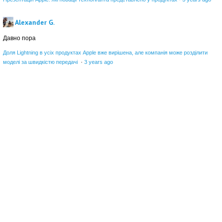
Alexander G.
Давно пора
Доля Lightning в усіх продуктах Apple вже вирішена, але компанія може розділити
моделі за швидкістю передачі
·
3 years ago