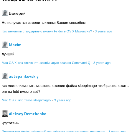
Валерий
Не получается изменить иконки Вашим способом
Как заменить стандартную иконку Finder в OS X Mavericks?
·
3 years ago
Maxim
лучший
Mac OS X: как отключить комбинацию клавиш Command-Q
·
3 years ago
astepankovskiy
как можно изменить местоположение файла sleepimage чтоб расположить
его на hdd вместо ssd?
Mac OS X: что такое sleepimage?
·
3 years ago
Aleksey Demchenko
крутотень
Презентація Apple: які новації техногіганта представлено у продуктах
·
3 years ago