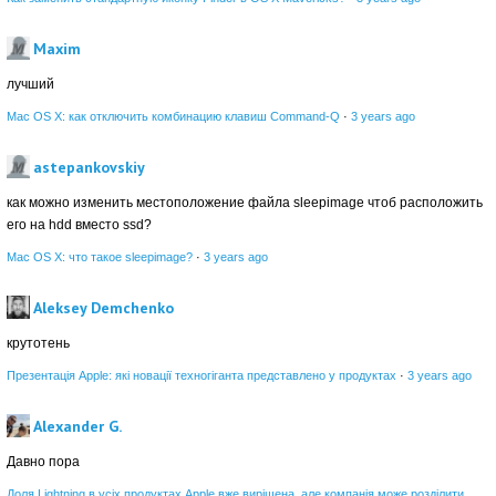
Maxim
лучший
Mac OS X: как отключить комбинацию клавиш Command-Q
·
3 years ago
astepankovskiy
как можно изменить местоположение файла sleepimage чтоб расположить
его на hdd вместо ssd?
Mac OS X: что такое sleepimage?
·
3 years ago
Aleksey Demchenko
крутотень
Презентація Apple: які новації техногіганта представлено у продуктах
·
3 years ago
Alexander G.
Давно пора
Доля Lightning в усіх продуктах Apple вже вирішена, але компанія може розділити